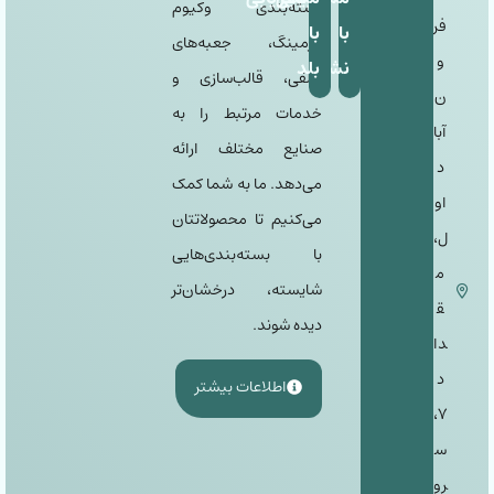
بسته‌بندی وکیوم
فر
با
با
فرمینگ، جعبه‌های
و
نشان
بلد
طلقی، قالب‌سازی و
ن
خدمات مرتبط را به
آبا
صنایع مختلف ارائه
د
می‌دهد. ما به شما کمک
او
می‌کنیم تا محصولاتتان
ل،
با بسته‌بندی‌هایی
م
شایسته، درخشان‌تر
ق
دیده شوند.
دا
د
اطلاعات بیشتر
٧،
س
رو