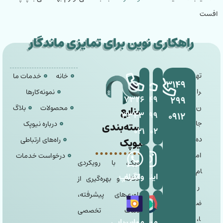
افست
راهکاری نوین برای تمایزی ماندگار
ته
خانه
خدمات ما
۳۱۴۹
را
نمونه‌کارها
۷۳۲۶
۳۱۴۹
۲۹۹
ن
محصولات
بلاگ
صنایع
۳۳۴۳
۲۹۹
۰۹۱۲
جا
درباره نیوپک
بسته‌بندی
۰۲۱
۰۹۰۲
ده
راه‌های ارتباطی
نیوپک
ام
درخواست خدمات
نیوپک، با رویکردی
ام
اینستاگرام
واتساپ
خلاقانه و بهره‌گیری از
ر
فناوری‌های پیشرفته،
ض
خدمات تخصصی
ا،
مسیریابی
مسیریابی