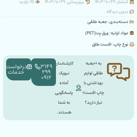
انتشار: ۱۴۰۳/۱۰/۲۹
بروزرسانی: ۱۴۰۳/۱۰/۲۹
10 بازدید
بدون دیدگاه
دسته‌بندی:
جعبه طلقی
مواد اولیه: ورق پِت(PET)
نوع چاپ: افست طلق
به «جعبه
کارشناسان
۳۱۴۹
درخواست
۲۹۹
خدمات
طلقی لوازم
نیوپک
۰۹۱۲
بهداشتی با
آماده
چاپ افست»
پاسخگویی
نیاز دارید؟
به شما
هستند.