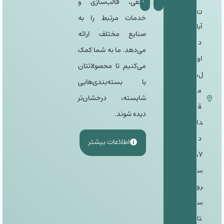
طلقی، قالب‌سازی و
ن
خدمات مرتبط را به
آبا
صنایع مختلف ارائه
د
می‌دهد. ما به شما کمک
او
می‌کنیم تا محصولاتتان
ل،
با بسته‌بندی‌هایی
م
شایسته، درخشان‌تر
ق
دیده شوند.
دا
د
اطلاعات بیشتر
٧،
س
رو
س
تا