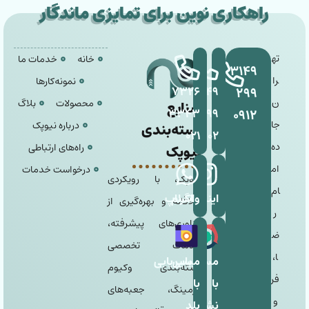
راهکاری نوین برای تمایزی ماندگار
ته
خانه
خدمات ما
۳۱۴۹
را
نمونه‌کارها
۷۳۲۶
۳۱۴۹
۲۹۹
ن
محصولات
بلاگ
صنایع
۳۳۴۳
۲۹۹
۰۹۱۲
جا
درباره نیوپک
بسته‌بندی
۰۲۱
۰۹۰۲
ده
راه‌های ارتباطی
نیوپک
ام
درخواست خدمات
نیوپک، با رویکردی
ام
اینستاگرام
واتساپ
خلاقانه و بهره‌گیری از
ر
فناوری‌های پیشرفته،
ض
خدمات تخصصی
ا،
مسیریابی
مسیریابی
بسته‌بندی وکیوم
فر
با
با
فرمینگ، جعبه‌های
و
نشان
بلد