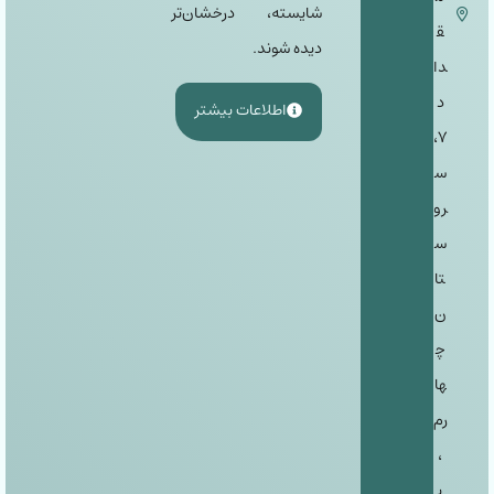
شایسته، درخشان‌تر
ق
دیده شوند.
دا
د
اطلاعات بیشتر
٧،
س
رو
س
تا
ن
چ
ها
رم
،
پ