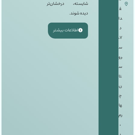
شایسته، درخشان‌تر
ق
دیده شوند.
دا
د
اطلاعات بیشتر
٧،
س
رو
س
تا
ن
چ
ها
رم
،
پ